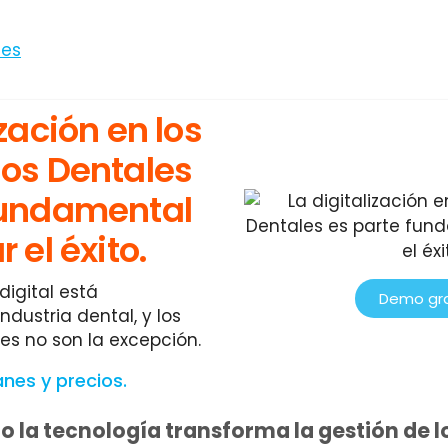
ización en los
ios Dentales
fundamental
 el éxito.
digital está
Demo gra
ndustria dental, y los
les no son la excepción.
anes y precios.
la tecnología transforma la gestión de l