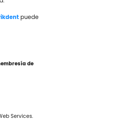
d.
rikdent
puede
 membresía de
Web Services.