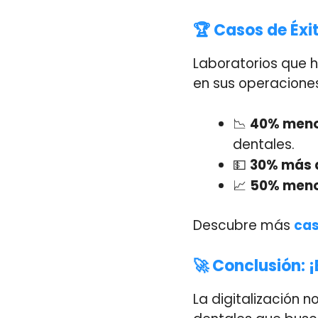
🏆 Casos de Éxit
Laboratorios que 
en sus operaciones
📉
40% meno
dentales.
💵
30% más d
📈
50% meno
Descubre más
cas
🚀 Conclusión: ¡
La digitalización 