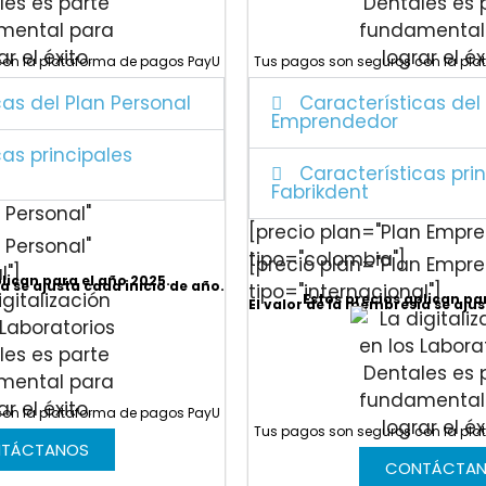
con la plataforma de pagos PayU
Tus pagos son seguros con la pl
cas del Plan Personal
Características del
Emprendedor
cas principales
Características pri
Fabrikdent
 Personal"
[precio plan="Plan Empr
 Personal"
tipo="colombia"]
[precio plan="Plan Empr
l"]
plican para el año 2025.
a se ajusta cada inicio de año.
tipo="internacional"]
Estos precios aplican pa
El valor de la membresía se ajus
con la plataforma de pagos PayU
Tus pagos son seguros con la pl
TÁCTANOS
CONTÁCTA