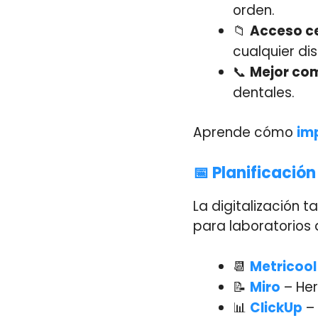
orden.
📁
Acceso ce
cualquier dis
📞
Mejor co
dentales.
Aprende cómo
im
📅 Planificació
La digitalización 
para laboratorios
📆
Metricool
📝
Miro
– Her
📊
ClickUp
– 