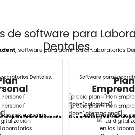
s de software para Labora
Dentales.
kdent
, software para administrar Laboratorios De
aboratorios Dentales.
Software para Laborato
Plan
Plan
rsonal
Emprend
 Personal"
[precio plan="Plan Empr
tipo="colombia"]
 Personal"
[precio plan="Plan Empr
l"]
tipo="internacional"]
plican para el año 2025.
Estos precios aplican pa
a se ajusta cada inicio de año.
El valor de la membresía se ajus