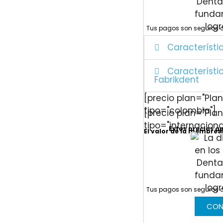
Tus pagos son seguros 
Característi
Característi
Fabrikdent
[precio plan="Plan
tipo="colombia"]
[precio plan="Plan
tipo="internaciona
Estos precios a
El valor de la membresí
Tus pagos son seguros 
CON