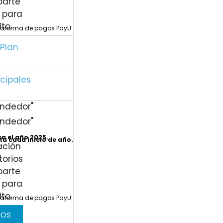
ataforma de pagos PayU
 Plan
ncipales
endedor"
endedor"
ra el año 2025.
ta cada inicio de año.
ataforma de pagos PayU
NOS