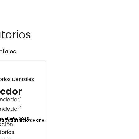
torios
ntales.
rios Dentales.
edor
endedor"
endedor"
ra el año 2025.
ta cada inicio de año.