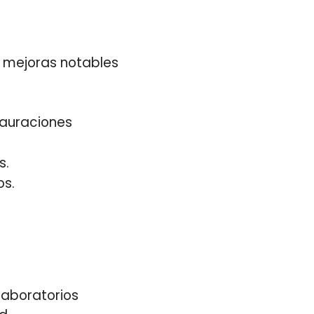
o mejoras notables
tauraciones
s.
os.
laboratorios