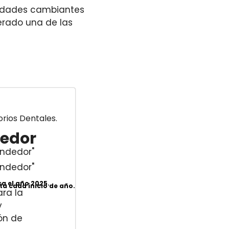
sidades cambiantes
erado una de las
rios Dentales.
edor
endedor"
endedor"
ra el año 2025.
ta cada inicio de año.