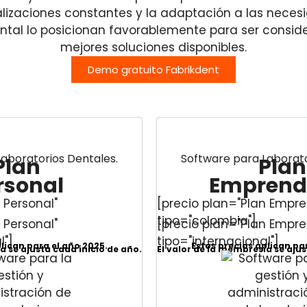
lizaciones constantes y la adaptación a las nece
tal lo posicionan favorablemente para ser consid
mejores soluciones disponibles​.
Demo gratuito Fabrikdent
aboratorios Dentales.
Software para Laborato
Plan
Plan
rsonal
Emprend
 Personal"
[precio plan="Plan Empr
tipo="colombia"]
 Personal"
[precio plan="Plan Empr
l"]
tipo="internacional"]
plican para el año 2025.
Estos precios aplican pa
a se ajusta cada inicio de año.
El valor de la membresía se ajus