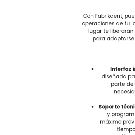
Con Fabrikdent, pue
operaciones de tu la
lugar te liberará
para adaptarse
Interfaz 
diseñada par
parte del
necesid
Soporte técni
y programa
máximo provec
tiempo