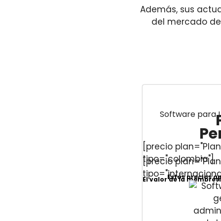
Además, sus actua
del mercado den
Software para L
Pe
[precio plan="Plan
tipo="colombia"]
[precio plan="Plan
tipo="internaciona
Estos precios a
El valor de la membresí