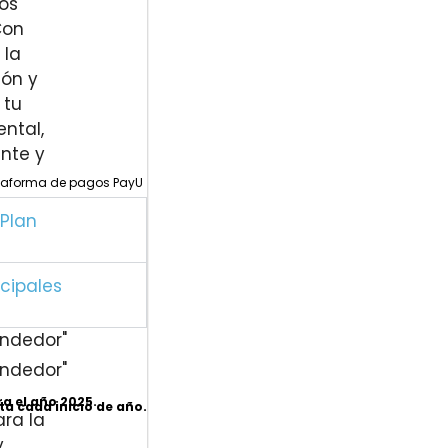
ataforma de pagos PayU
 Plan
ncipales
endedor"
endedor"
ra el año 2025.
ta cada inicio de año.