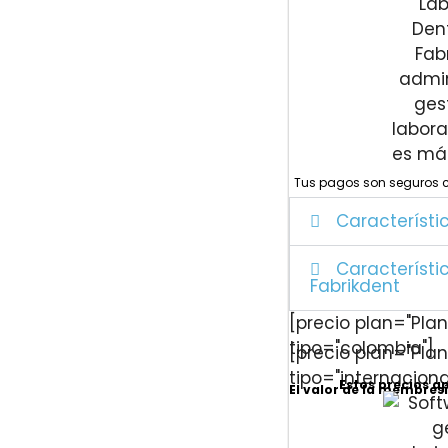
Tus pagos son seguros 
Característi
Característi
Fabrikdent
[precio plan="Plan
tipo="colombia"]
[precio plan="Plan
tipo="internaciona
Estos precios a
El valor de la membresí