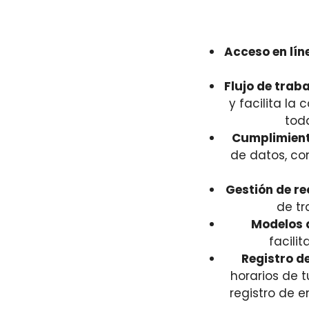
Acceso en lín
Flujo de traba
y facilita l
tod
Cumplimient
de datos, co
Gestión de re
de tr
Modelos d
facili
Registro d
horarios de 
registro de e