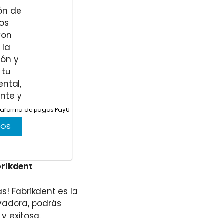
ataforma de pagos PayU
NOS
brikdent
s! Fabrikdent es la
vadora, podrás
y exitosa.