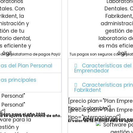
con la plataforma de pagos PayU
Tus pagos son seguros con la pl
cas del Plan Personal
Características del
Emprendedor
cas principales
Características pri
Fabrikdent
 Personal"
[precio plan="Plan Empr
 Personal"
tipo="colombia"]
[precio plan="Plan Empr
l"]
plican para el año 2025.
a se ajusta cada inicio de año.
tipo="internacional"]
Estos precios aplican pa
El valor de la membresía se ajus