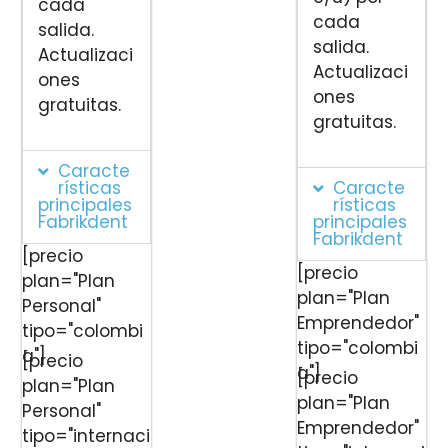
cada
cada
salida.
salida.
Actualizaci
Actualizaci
ones
ones
gratuitas.
gratuitas.
Caracte
rísticas
Caracte
principales
rísticas
Fabrikdent
principales
Fabrikdent
[precio
[precio
plan="Plan
plan="Plan
Personal"
Emprendedor"
tipo="colombi
tipo="colombi
a"]
[precio
a"]
[precio
plan="Plan
plan="Plan
Personal"
Emprendedor"
tipo="internaci