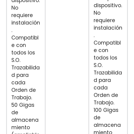
dispositivo.
dispositivo.
No
No
requiere
requiere
instalación
instalación
.
.
Compatibl
Compatibl
e con
e con
todos los
todos los
S.O.
S.O.
Trazabilida
Trazabilida
d para
d para
cada
cada
Orden de
Orden de
Trabajo.
Trabajo.
50 Gigas
100 Gigas
de
de
almacena
almacena
miento
miento