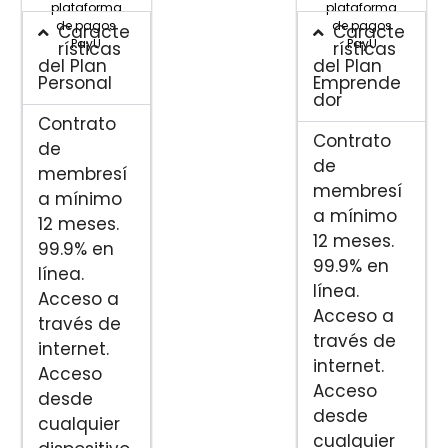
plataforma
plataforma
de pagos
de pagos
Caracte
Caracte
PayU
PayU
rísticas
rísticas
del Plan
del Plan
Personal
Emprende
dor
Contrato
Contrato
de
de
membresí
membresí
a mínimo
a mínimo
12 meses.
12 meses.
99.9% en
99.9% en
línea.
línea.
Acceso a
Acceso a
través de
través de
internet.
internet.
Acceso
Acceso
desde
desde
cualquier
cualquier