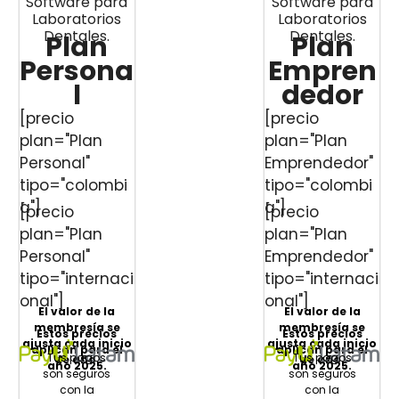
Software para
Software para
Laboratorios
Laboratorios
Dentales.
Dentales.
Plan
Plan
Persona
Empren
l
dedor
[precio
[precio
plan="Plan
plan="Plan
Personal"
Emprendedor"
tipo="colombi
tipo="colombi
a"]
a"]
[precio
[precio
plan="Plan
plan="Plan
Personal"
Emprendedor"
tipo="internaci
tipo="internaci
onal"]
onal"]
El valor de la
El valor de la
membresía se
membresía se
Estos precios
Estos precios
ajusta cada inicio
ajusta cada inicio
aplican para el
aplican para el
Tus pagos
Tus pagos
de año.
de año.
año 2025.
año 2025.
son seguros
son seguros
con la
con la