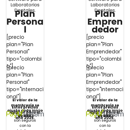
Laboratorios
Laboratorios
Dentales.
Dentales.
Plan
Plan
Persona
Empren
l
dedor
[precio
[precio
plan="Plan
plan="Plan
Personal"
Emprendedor"
tipo="colombi
tipo="colombi
a"]
a"]
[precio
[precio
plan="Plan
plan="Plan
Personal"
Emprendedor"
tipo="internaci
tipo="internaci
onal"]
onal"]
El valor de la
El valor de la
membresía se
membresía se
Estos precios
Estos precios
ajusta cada inicio
ajusta cada inicio
aplican para el
aplican para el
Tus pagos
Tus pagos
de año.
de año.
año 2025.
año 2025.
son seguros
son seguros
con la
con la