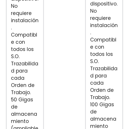
dispositivo.
No
No
requiere
requiere
instalación
instalación
.
.
Compatibl
Compatibl
e con
e con
todos los
todos los
S.O.
S.O.
Trazabilida
Trazabilida
d para
d para
cada
cada
Orden de
Orden de
Trabajo.
Trabajo.
50 Gigas
100 Gigas
de
de
almacena
almacena
miento
miento
(ampliable