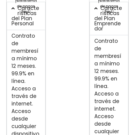
plataforma
plataforma
de pagos
de pagos
Caracte
Caracte
PayU
PayU
rísticas
rísticas
del Plan
del Plan
Personal
Emprende
dor
Contrato
Contrato
de
de
membresí
membresí
a mínimo
a mínimo
12 meses.
12 meses.
99.9% en
99.9% en
línea.
línea.
Acceso a
Acceso a
través de
través de
internet.
internet.
Acceso
Acceso
desde
desde
cualquier
cualquier
dispositivo.