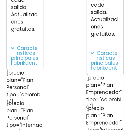
cada
salida.
salida.
Actualizaci
Actualizaci
ones
ones
gratuitas.
gratuitas.
Caracte
rísticas
Caracte
principales
rísticas
Fabrikdent
principales
Fabrikdent
[precio
[precio
plan="Plan
plan="Plan
Personal"
Emprendedor"
tipo="colombi
tipo="colombi
a"]
[precio
a"]
[precio
plan="Plan
plan="Plan
Personal"
Emprendedor"
tipo="internaci