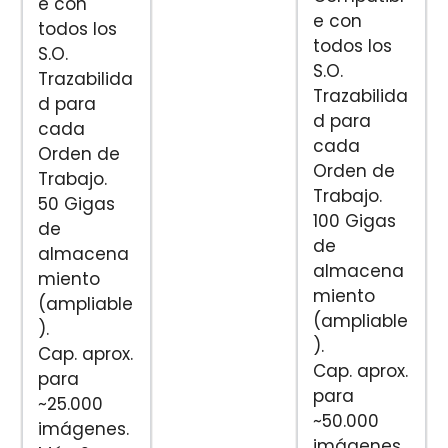
e con
e con
todos los
todos los
S.O.
S.O.
Trazabilida
Trazabilida
d para
d para
cada
cada
Orden de
Orden de
Trabajo.
Trabajo.
50 Gigas
100 Gigas
de
de
almacena
almacena
miento
miento
(ampliable
(ampliable
).
).
Cap. aprox.
Cap. aprox.
para
para
~25.000
~50.000
imágenes.
imágenes.