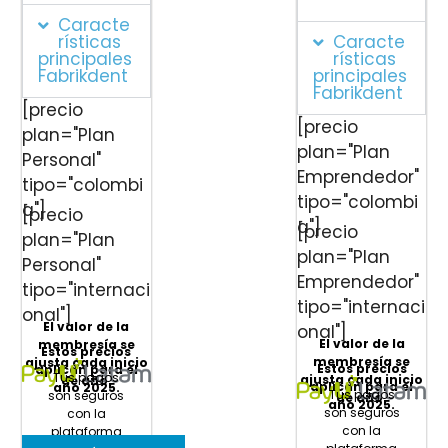
Caracte
rísticas
Caracte
principales
rísticas
Fabrikdent
principales
Fabrikdent
[precio
[precio
plan="Plan
plan="Plan
Personal"
Emprendedor"
tipo="colombi
tipo="colombi
a"]
[precio
a"]
[precio
plan="Plan
plan="Plan
Personal"
Emprendedor"
tipo="internaci
tipo="internaci
onal"]
El valor de la
onal"]
El valor de la
membresía se
Estos precios
membresía se
ajusta cada inicio
Estos precios
aplican para el
Tus pagos
ajusta cada inicio
de año.
aplican para el
año 2025.
Tus pagos
son seguros
de año.
año 2025.
son seguros
con la
con la
plataforma