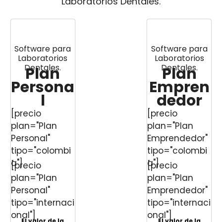
Laboratorios Dentales.
Software para
Software para
Laboratorios
Laboratorios
Dentales.
Dentales.
Plan
Plan
Persona
Empren
l
dedor
[precio
[precio
plan="Plan
plan="Plan
Personal"
Emprendedor"
tipo="colombi
tipo="colombi
a"]
a"]
[precio
[precio
plan="Plan
plan="Plan
Personal"
Emprendedor"
tipo="internaci
tipo="internaci
onal"]
onal"]
El valor de la
El valor de la