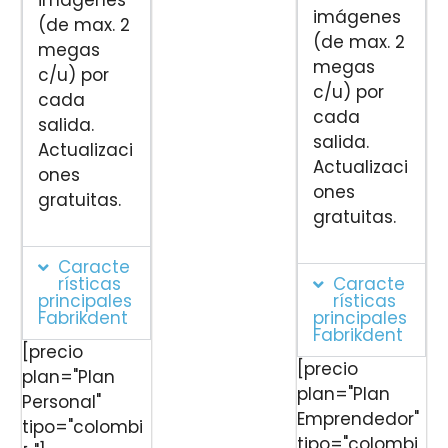
imágenes
imágenes
(de max. 2
(de max. 2
megas
megas
c/u) por
c/u) por
cada
cada
salida.
salida.
Actualizaci
Actualizaci
ones
ones
gratuitas.
gratuitas.
Caracte
rísticas
Caracte
principales
rísticas
Fabrikdent
principales
Fabrikdent
[precio
[precio
plan="Plan
plan="Plan
Personal"
Emprendedor"
tipo="colombi
tipo="colombi