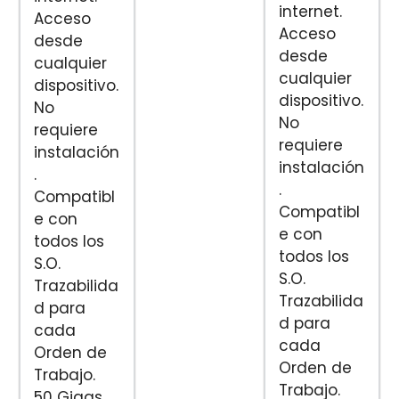
internet.
Acceso
Acceso
desde
desde
cualquier
cualquier
dispositivo.
dispositivo.
No
No
requiere
requiere
instalación
instalación
.
.
Compatibl
Compatibl
e con
e con
todos los
todos los
S.O.
S.O.
Trazabilida
Trazabilida
d para
d para
cada
cada
Orden de
Orden de
Trabajo.
Trabajo.
50 Gigas