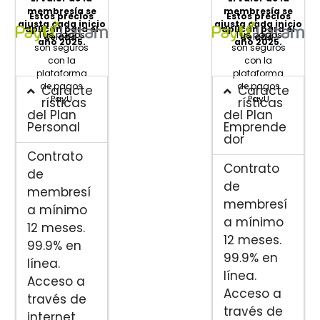
membresía se
membresía se
Estos precios
Estos precios
ajusta cada inicio
ajusta cada inicio
aplican para el
aplican para el
Tus pagos
Tus pagos
de año.
de año.
año 2025.
año 2025.
son seguros
son seguros
con la
con la
plataforma
plataforma
de pagos
de pagos
Caracte
Caracte
PayU
PayU
rísticas
rísticas
del Plan
del Plan
Personal
Emprende
dor
Contrato
Contrato
de
de
membresí
membresí
a mínimo
a mínimo
12 meses.
12 meses.
99.9% en
99.9% en
línea.
línea.
Acceso a
Acceso a
través de
través de
internet.