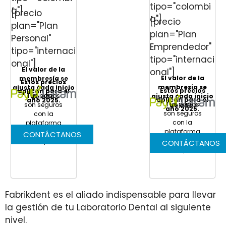
tipo="colombi
a"]
[precio
a"]
[precio
plan="Plan
plan="Plan
Personal"
Emprendedor"
tipo="internaci
tipo="internaci
onal"]
El valor de la
onal"]
El valor de la
membresía se
Estos precios
membresía se
ajusta cada inicio
Estos precios
aplican para el
Tus pagos
ajusta cada inicio
de año.
aplican para el
año 2025.
Tus pagos
son seguros
de año.
año 2025.
son seguros
con la
con la
plataforma
plataforma
de pagos
CONTÁCTANOS
de pagos
PayU
CONTÁCTANOS
PayU
Fabrikdent es el aliado indispensable para llevar
la gestión de tu Laboratorio Dental al siguiente
nivel.