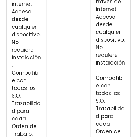
través de
internet.
internet.
Acceso
Acceso
desde
desde
cualquier
cualquier
dispositivo.
dispositivo.
No
No
requiere
requiere
instalación
instalación
.
.
Compatibl
Compatibl
e con
e con
todos los
todos los
S.O.
S.O.
Trazabilida
Trazabilida
d para
d para
cada
cada
Orden de
Orden de
Trabajo.