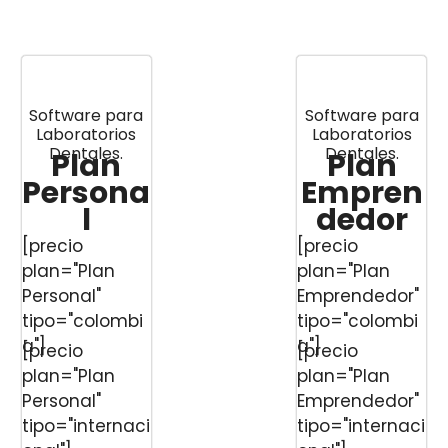
Software para
Software para
Laboratorios
Laboratorios
Dentales.
Dentales.
Plan
Plan
Persona
Empren
l
dedor
[precio
[precio
plan="Plan
plan="Plan
Personal"
Emprendedor"
tipo="colombi
tipo="colombi
a"]
a"]
[precio
[precio
plan="Plan
plan="Plan
Personal"
Emprendedor"
tipo="internaci
tipo="internaci