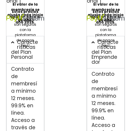
onal"]
onal"]
El valor de la
El valor de la
membresía se
membresía se
Estos precios
Estos precios
ajusta cada inicio
ajusta cada inicio
aplican para el
aplican para el
Tus pagos
Tus pagos
de año.
de año.
año 2025.
año 2025.
son seguros
son seguros
con la
con la
plataforma
plataforma
de pagos
de pagos
Caracte
Caracte
PayU
PayU
rísticas
rísticas
del Plan
del Plan
Personal
Emprende
dor
Contrato
Contrato
de
de
membresí
membresí
a mínimo
a mínimo
12 meses.
12 meses.
99.9% en
99.9% en
línea.
línea.
Acceso a
Acceso a
través de