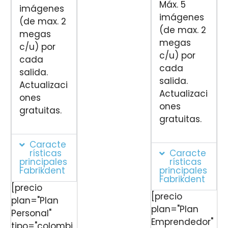
Máx. 5
imágenes
imágenes
(de max. 2
(de max. 2
megas
megas
c/u) por
c/u) por
cada
cada
salida.
salida.
Actualizaci
Actualizaci
ones
ones
gratuitas.
gratuitas.
Caracte
rísticas
Caracte
principales
rísticas
Fabrikdent
principales
Fabrikdent
[precio
[precio
plan="Plan
plan="Plan
Personal"
Emprendedor"
tipo="colombi