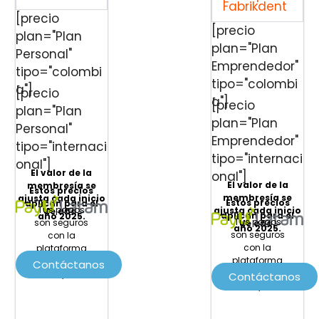
Fabrikdent
[precio
[precio
plan="Plan
plan="Plan
Personal"
Emprendedor"
tipo="colombi
tipo="colombi
a"]
[precio
a"]
[precio
plan="Plan
plan="Plan
Personal"
Emprendedor"
tipo="internaci
tipo="internaci
onal"]
El valor de la
onal"]
El valor de la
membresía se
Estos precios
membresía se
ajusta cada inicio
Estos precios
aplican para el
Tus pagos
ajusta cada inicio
de año.
aplican para el
año 2025.
Tus pagos
son seguros
de año.
año 2025.
son seguros
con la
con la
plataforma
plataforma
de pagos
Contáctanos
de pagos
PayU
Contáctanos
PayU