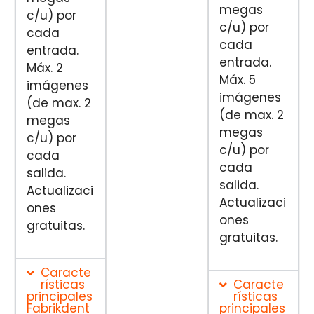
megas
c/u) por
c/u) por
cada
cada
entrada.
entrada.
Máx. 2
Máx. 5
imágenes
imágenes
(de max. 2
(de max. 2
megas
megas
c/u) por
c/u) por
cada
cada
salida.
salida.
Actualizaci
Actualizaci
ones
ones
gratuitas.
gratuitas.
Caracte
rísticas
Caracte
principales
rísticas
Fabrikdent
principales