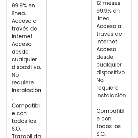
12 meses.
99.9% en
99.9% en
línea.
línea.
Acceso a
Acceso a
través de
través de
internet.
internet.
Acceso
Acceso
desde
desde
cualquier
cualquier
dispositivo.
dispositivo.
No
No
requiere
requiere
instalación
instalación
.
.
Compatibl
Compatibl
e con
e con
todos los
todos los
S.O.
S.O.
Trazabilida