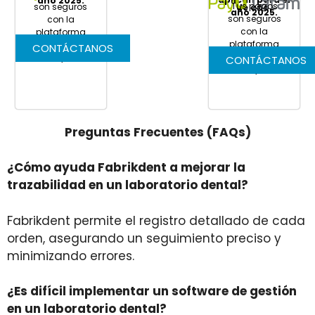
año 2025.
Tus pagos
son seguros
de año.
año 2025.
son seguros
con la
con la
plataforma
plataforma
de pagos
CONTÁCTANOS
de pagos
PayU
CONTÁCTANOS
PayU
Preguntas Frecuentes (FAQs)
¿Cómo ayuda Fabrikdent a mejorar la
trazabilidad en un laboratorio dental?
Fabrikdent permite el registro detallado de cada
orden, asegurando un seguimiento preciso y
minimizando errores.
¿Es difícil implementar un software de gestión
en un laboratorio dental?