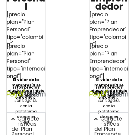
l
dedor
[precio
[precio
plan="Plan
plan="Plan
Personal"
Emprendedor"
tipo="colombi
tipo="colombi
a"]
a"]
[precio
[precio
plan="Plan
plan="Plan
Personal"
Emprendedor"
tipo="internaci
tipo="internaci
onal"]
onal"]
El valor de la
El valor de la
membresía se
membresía se
Estos precios
Estos precios
ajusta cada inicio
ajusta cada inicio
aplican para el
aplican para el
Tus pagos
Tus pagos
de año.
de año.
año 2025.
año 2025.
son seguros
son seguros
con la
con la
plataforma
plataforma
de pagos
de pagos
Caracte
Caracte
PayU
PayU
rísticas
rísticas
del Plan
del Plan
Personal
Emprende