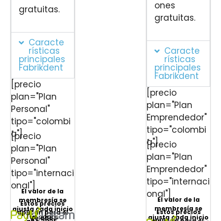
ones
gratuitas.
gratuitas.
Caracte
rísticas
Caracte
principales
rísticas
Fabrikdent
principales
Fabrikdent
[precio
[precio
plan="Plan
plan="Plan
Personal"
Emprendedor"
tipo="colombi
tipo="colombi
a"]
[precio
a"]
[precio
plan="Plan
plan="Plan
Personal"
Emprendedor"
tipo="internaci
tipo="internaci
onal"]
El valor de la
onal"]
El valor de la
membresía se
Estos precios
membresía se
ajusta cada inicio
Estos precios
aplican para el
Tus pagos
ajusta cada inicio
de año.
aplican para el