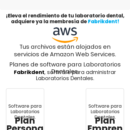
¡Eleva el rendimiento de tu laboratorio dental,
adquiere ya la membresía de
Fabrikdent!
Tus archivos están alojados en
servicios de Amazon Web Services.
Planes de software para Laboratorios
Dentales.
Fabrikdent
, software para administrar
Laboratorios Dentales.
Software para
Software para
Laboratorios
Laboratorios
Dentales.
Dentales.
Plan
Plan
Persona
Empren