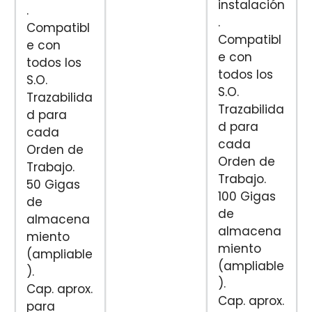
instalación
.
.
Compatibl
Compatibl
e con
e con
todos los
todos los
S.O.
S.O.
Trazabilida
Trazabilida
d para
d para
cada
cada
Orden de
Orden de
Trabajo.
Trabajo.
50 Gigas
100 Gigas
de
de
almacena
almacena
miento
miento
(ampliable
(ampliable
).
).
Cap. aprox.
Cap. aprox.
para